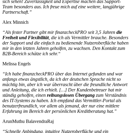
sich sehen! Zuverlässigkeit und Expertise machen das
Support-
Team besonders aus. Ich freue mich auf eine weitere, langjährige
Partnerschaft.”
Alex Minnich
“Als fester Partner gibt mir finanzcheckPRO seit 3,5 Jahren
die
Freiheit und Flexibilität
, die ich als Vermittler brauche. Besonders
der Support und die einfach zu bedienende Nutzeroberfläche haben
mir in den letzten Jahren geholfen, zu wachsen. Den Kontakt zum
B2B-Bereich schätze ich sehr.“
Melissa Engels
“Ich habe finanzcheckPRO über das Internet gefunden und war
anfangs etwas ängstlich,
da ich der deutschen Sprache nicht so
mächtig bin, aber ich war überrascht über die
freundliche Antwort
und Anleitung, die ich erhielt. […]
Der Kundenbetreuer hat mir
ständig geholfen, einen
reibungslosen Übergang
zum Verständnis
des IT-Systems zu haben. Ich empfand das Vermittler-Portal als
benutzerfreundlich, vor allem als jemand, der nur eine mittlere
Erfahrung im Bereich der
persönlichen Kreditberatung hat.”
ArunMuthu BalavendraRaj
“Schnelle Anbindung, intuitive Nutzeroberfläche und ein