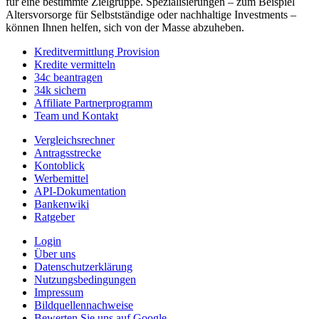
für eine bestimmte Zielgruppe. Spezialisierungen – zum Beispiel
Altersvorsorge für Selbstständige oder nachhaltige Investments –
können Ihnen helfen, sich von der Masse abzuheben.
Kreditvermittlung Provision
Kredite vermitteln
34c beantragen
34k sichern
Affiliate Partnerprogramm
Team und Kontakt
Vergleichsrechner
Antragsstrecke
Kontoblick
Werbemittel
API-Dokumentation
Bankenwiki
Ratgeber
Login
Über uns
Datenschutzerklärung
Nutzungsbedingungen
Impressum
Bildquellennachweise
Bewerten Sie uns auf Google